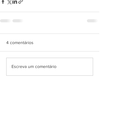
4 comentários
Escreva um comentário
Mais recente
Convidado:
03 de abr. de 2023
😍😍
Curtir
Responder