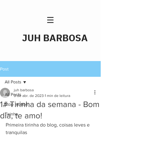
JUH BARBOSA
Post
All Posts
juh barbosa
All Posts
3 de abr. de 2023
1 min de leitura
1# Tirinha da semana - Bom
Stop motion
dia, te amo!
Tirinha
Primeira tirinha do blog, coisas leves e 
tranquilas